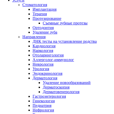
Услуги
Стоматология
Имплантация
Терапия
Протезирование
Съемные зубные протезы
Ортодонтия
Удаление зуба
Направления
ДНК тесты на установление родства
Кардиология
Наркология
Отоларингология
Аллерголог-иммунолог
Неврология
Урология
Эндокринология
Дерматология
Удаление новообразований
Дерматоскопия
Дерматовенерология
Гастроэнтерология
Гинекология
Педиатрия
Нефрология