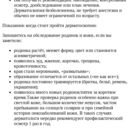
осмотр, дообследование или план лечения.
Дерматоскопия безболезненна, не требует анестезии и
обычно не имеет ограничений по возрасту.
Показания: когда стоит пройти дерматоскопию
Запишитесь на обследование родинок и кожи, если вы
заметили:
родинка растёт, меняет форму, цвет или становится
асимметричной;
появились зуд, жжение, корочки, трещины,
кровоточивость;
края стали неровными, «размытыми»;
образование отличается от остальных («не как все»);
родинка постоянно травмируется (бритва, бельё, ремень,
украшения);
появилось много новых родинок/пятен за короткое
время.Также проверка родинок особенно важна при
светлой коже, большом количестве невусов, частом
пребывании на солнце/в солярии и при семейной
истории онкозаболеваний кожи. В таких случаях
дерматологи нередко рекомендуют профилактический
осмотр 1 раз в год.