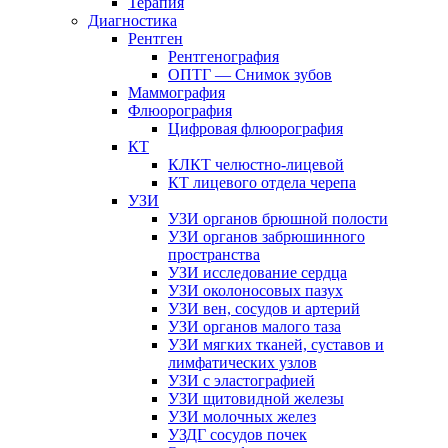
Терапия
Диагностика
Рентген
Рентгенография
ОПТГ — Снимок зубов
Маммография
Флюорография
Цифровая флюорография
КТ
КЛКТ челюстно-лицевой
КТ лицевого отдела черепа
УЗИ
УЗИ органов брюшной полости
УЗИ органов забрюшинного
пространства
УЗИ исследование сердца
УЗИ околоносовых пазух
УЗИ вен, сосудов и артерий
УЗИ органов малого таза
УЗИ мягких тканей, суставов и
лимфатических узлов
УЗИ с эластографией
УЗИ щитовидной железы
УЗИ молочных желез
УЗДГ сосудов почек