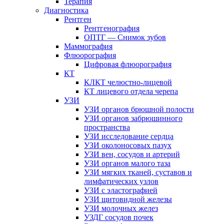
Терапия
Диагностика
Рентген
Рентгенография
ОПТГ — Снимок зубов
Маммография
Флюорография
Цифровая флюорография
КТ
КЛКТ челюстно-лицевой
КТ лицевого отдела черепа
УЗИ
УЗИ органов брюшной полости
УЗИ органов забрюшинного
пространства
УЗИ исследование сердца
УЗИ околоносовых пазух
УЗИ вен, сосудов и артерий
УЗИ органов малого таза
УЗИ мягких тканей, суставов и
лимфатических узлов
УЗИ с эластографией
УЗИ щитовидной железы
УЗИ молочных желез
УЗДГ сосудов почек