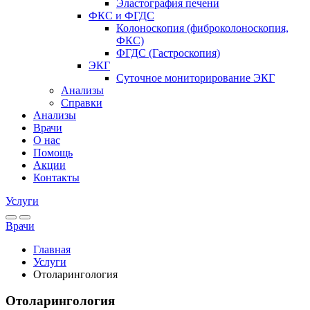
Эластография печени
ФКС и ФГДС
Колоноскопия (фибро­колоноскопия,
ФКС)
ФГДС (Гастроскопия)
ЭКГ
Суточное мониторирование ЭКГ
Анализы
Справки
Анализы
Врачи
О нас
Помощь
Акции
Контакты
Услуги
Врачи
Главная
Услуги
Отоларингология
Отоларингология