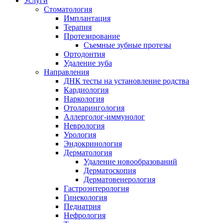
Услуги
Стоматология
Имплантация
Терапия
Протезирование
Съемные зубные протезы
Ортодонтия
Удаление зуба
Направления
ДНК тесты на установление родства
Кардиология
Наркология
Отоларингология
Аллерголог-иммунолог
Неврология
Урология
Эндокринология
Дерматология
Удаление новообразований
Дерматоскопия
Дерматовенерология
Гастроэнтерология
Гинекология
Педиатрия
Нефрология