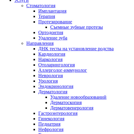
Услуги
Стоматология
Имплантация
Терапия
Протезирование
Съемные зубные протезы
Ортодонтия
Удаление зуба
Направления
ДНК тесты на установление родства
Кардиология
Наркология
Отоларингология
Аллерголог-иммунолог
Неврология
Урология
Эндокринология
Дерматология
Удаление новообразований
Дерматоскопия
Дерматовенерология
Гастроэнтерология
Гинекология
Педиатрия
Нефрология