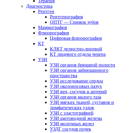
Терапия
Диагностика
Рентген
Рентгенография
ОПТГ — Снимок зубов
Маммография
Флюорография
Цифровая флюорография
КТ
КЛКТ челюстно-лицевой
КТ лицевого отдела черепа
УЗИ
УЗИ органов брюшной полости
УЗИ органов забрюшинного
пространства
УЗИ исследование сердца
УЗИ околоносовых пазух
УЗИ вен, сосудов и артерий
УЗИ органов малого таза
УЗИ мягких тканей, суставов и
лимфатических узлов
УЗИ с эластографией
УЗИ щитовидной железы
УЗИ молочных желез
УЗДГ сосудов почек